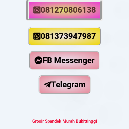
081270806138
081373947987
FB Messenger
Telegram
Grosir Spandek Murah Bukittinggi