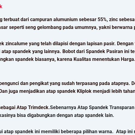
k
 terbuat dari campuran alumunium sebesar 55%, zinc sebesar
asar seperti seng gelombang pada umumnya, yakni berwarna pu
incalume yang telah dilapisi dengan lapisan pasir. Dengan t
 atap spandek yang lainnya. Bobot dari Spandek Pasiran ini te
ndingkan spandek biasanya, karena Kualitas menentukan Harga
pengunci dan pengikat yang sudah terpasang pada atapnya. De
 Dan juga menjadikan atap spandek Kliplok menjadi lebih taha
sebagai Atap Trimdeck.
Sebenarnya Atap Spandek Transparan i
ikasinya bisa digabungkan dengan atap spandek lain.
ui atap spandek ini memiliki beberapa pilihan warna. Atap i