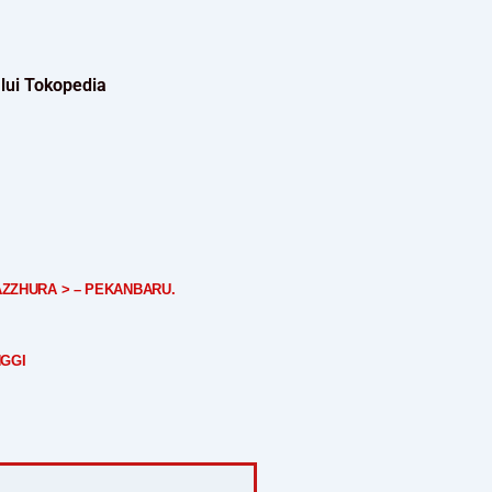
lui Tokopedia
AZZHURA > – PEKANBARU.
NGGI