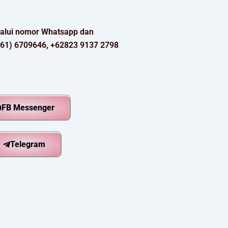
elalui nomor Whatsapp dan
761) 6709646, +62823 9137 2798
FB Messenger
Telegram