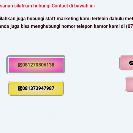
sanan silahkan hubungi Contact di bawah ini
ilahkan juga hubungi staff marketing kami terlebih dahulu m
anda juga bisa menghubungi nomor telepon kantor kami di (0
081270806138
081373947987