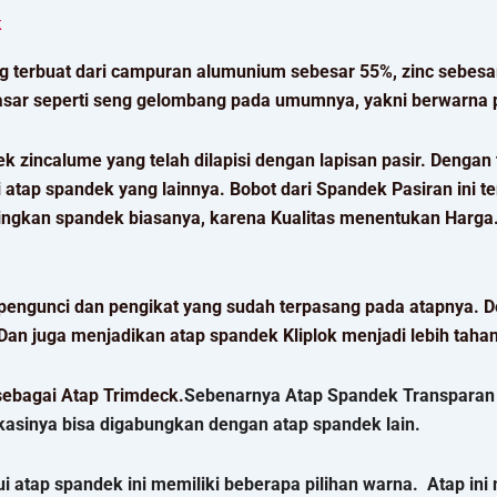
k
 terbuat dari campuran alumunium sebesar 55%, zinc sebesar
asar seperti seng gelombang pada umumnya, yakni berwarna pu
incalume yang telah dilapisi dengan lapisan pasir. Dengan t
 atap spandek yang lainnya. Bobot dari Spandek Pasiran ini te
ndingkan spandek biasanya, karena Kualitas menentukan Harga
pengunci dan pengikat yang sudah terpasang pada atapnya. De
 Dan juga menjadikan atap spandek Kliplok menjadi lebih taha
sebagai Atap Trimdeck.
Sebenarnya Atap Spandek Transparan i
ikasinya bisa digabungkan dengan atap spandek lain.
ui atap spandek ini memiliki beberapa pilihan warna. Atap i