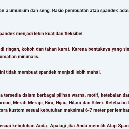
ran alumunium dan seng. Rasio pembuatan atap spandek ada
andek menjadi lebih kuat dan fleksibel.
 ringan, kokoh dan tahan karat. Karena bentuknya yang si
erumahan minimalis.
 ini tidak membuat spandek menjadi lebih mahal.
a tersedia dalam berbagai pilihan warna, motif, ketebalan da
, Merah Merapi, Biru, Hijau, Hitam dan Silver. Ketebalan terd
cara kustom sesuai kebutuhan maksimal 6-7 meter per lemba
 sesuai kebutuhan Anda. Apalagi jika Anda memilih Atap Spa