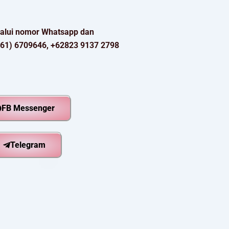
elalui nomor Whatsapp dan
761) 6709646, +62823 9137 2798
FB Messenger
Telegram