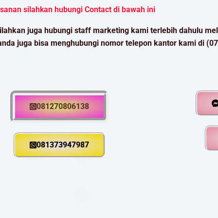
sanan silahkan hubungi Contact di bawah ini
ilahkan juga hubungi staff marketing kami terlebih dahulu m
anda juga bisa menghubungi nomor telepon kantor kami di (0
081270806138
081373947987