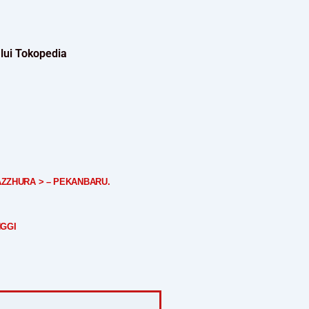
lui Tokopedia
AZZHURA > – PEKANBARU.
NGGI