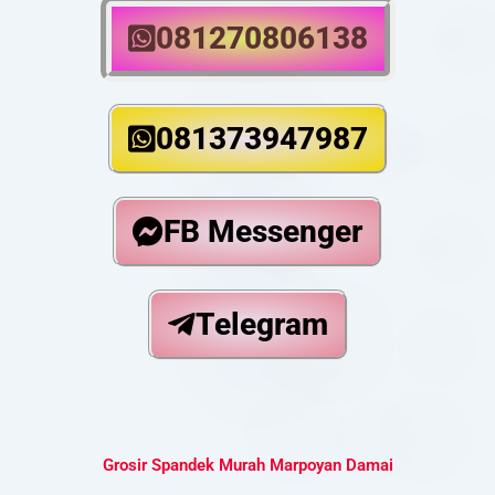
081270806138
081373947987
FB Messenger
Telegram
Grosir Spandek Murah Marpoyan Damai