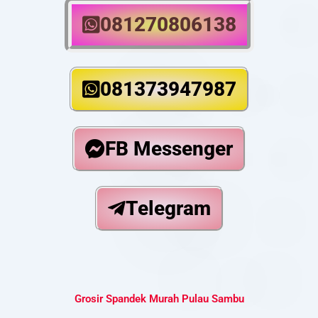
081270806138
081373947987
FB Messenger
Telegram
Grosir Spandek Murah Pulau Sambu