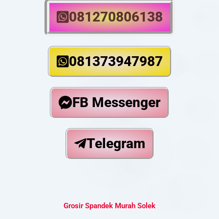
081270806138
081373947987
FB Messenger
Telegram
Grosir Spandek Murah Solek