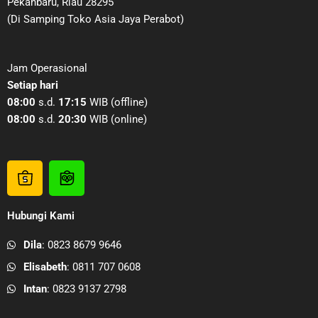
Pekanbaru, Riau 28295
(Di Samping Toko Asia Jaya Perabot)
Jam Operasional
Setiap hari
08:00
s.d.
17:15
WIB (offline)
08:00
s.d.
20:30
WIB (online)
S
T
h
o
o
k
Hubungi Kami
p
o
e
p
Dila
: 0823 8679 9646
e
e
Elisabeth
: 0811 707 0608
P
d
a
i
Intan
: 0823 9137 2798
b
a